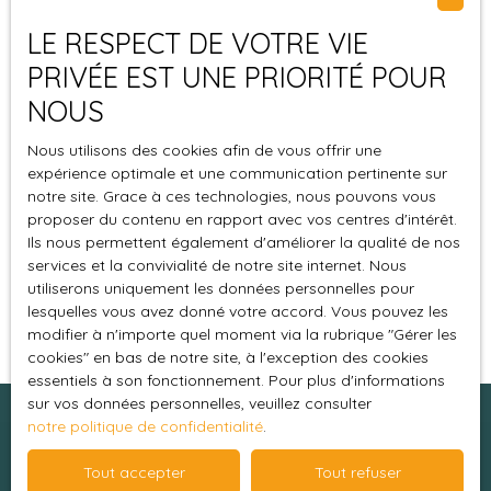
Internet www.bloctel.gouv.fr ou par courrier
LE RESPECT DE VOTRE VIE
adressé à :
PRIVÉE EST UNE PRIORITÉ POUR
Société Worldline, Service Bloctel, CS 61311, 41013
NOUS
BLOIS CEDEX.
Nous utilisons des cookies afin de vous offrir une
Pour en savoir plus sur le traitement de vos
expérience optimale et une communication pertinente sur
données personnelles, veuillez consulter notre
notre site. Grace à ces technologies, nous pouvons vous
politique de confidentialité
.
proposer du contenu en rapport avec vos centres d'intérêt.
Ils nous permettent également d'améliorer la qualité de nos
services et la convivialité de notre site internet. Nous
Recevoir des annonces
utiliserons uniquement les données personnelles pour
lesquelles vous avez donné votre accord. Vous pouvez les
modifier à n'importe quel moment via la rubrique ″Gérer les
cookies″ en bas de notre site, à l'exception des cookies
essentiels à son fonctionnement. Pour plus d'informations
sur vos données personnelles, veuillez consulter
notre politique de confidentialité
.
Je recherche un bien
Tout accepter
Tout refuser