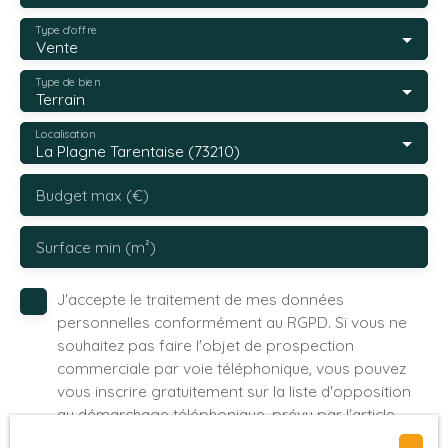
Type d'offre
Vente
Type de bien
Terrain
Localisation
La Plagne Tarentaise (73210)
Budget max (€)
Surface min (m²)
J'accepte le traitement de mes données
personnelles conformément au RGPD. Si vous ne
souhaitez pas faire l'objet de prospection
commerciale par voie téléphonique, vous pouvez
vous inscrire gratuitement sur la liste d'opposition
au démarchage téléphonique, prévu par l'article
L223-1 du code de la consommation, sur le site