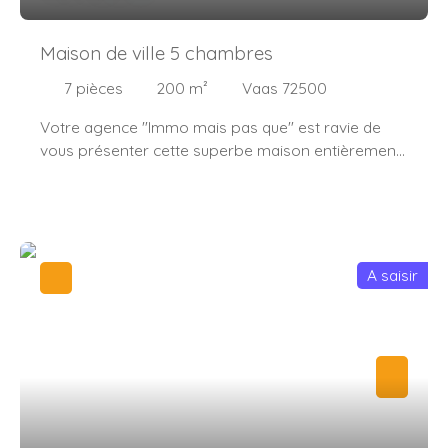
que, 73 rue Aristide Briand, 72500 Montval-sur-Loir
Maison de ville 5 chambres
7
pièces
200
m²
Vaas 72500
Votre agence "Immo mais pas que" est ravie de
vous présenter cette superbe maison entièrement
rénovée en 2022, de 200 m², au cœur de Vaas. À 10
minutes de Montval-sur-Loir, 35 minutes du Mans ou
de Tours, et 2h30 de Paris, avec une sortie A28 à
quelques kilomètres. Au rez-de-chaussée, vous
trouverez une spacieuse et très lumineuse pièce de
A saisir
vie avec une cuisine à l'américaine aménagée et
équipée, une superbe suite parentale avec salle
d'eau, un salon avec une très large baie vitrée
accordéon, une buanderie, un WC indépendant et
un garage donnant sur la rue. Au premier niveau,
une superbe salle de bain, un WC indépendant ainsi
que trois chambres spacieuses. Au second niveau,