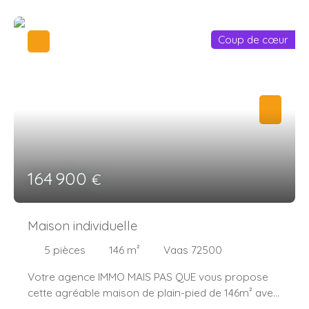
Coup de cœur
164 900
€
Maison individuelle
5
pièces
146
m²
Vaas 72500
Votre agence IMMO MAIS PAS QUE vous propose
cette agréable maison de plain-pied de 146m² avec
3 chambres Située sur la commune de VAAS. Dès