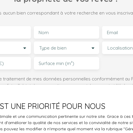
 aucun bien correspondant à votre recherche en vous inscrivan
Nom
Email
Type de bien
Localisation
€)
Surface min (m²)
le traitement de mes données personnelles conformément au R
pas faire l'objet de prospection commerciale par voie téléphon
s inscrire gratuitement sur la liste d'opposition au démarchage
'article L223-1 du code de la consommation, sur le site Internet
 EST UNE PRIORITÉ POUR NOUS
.gouv.fr ou par courrier adressé à :
optimale et une communication pertinente sur notre site. Grace à c
ldline, Service Bloctel, CS 61311, 41013 BLOIS CEDEX.
 d'améliorer la qualité de nos services et la convivialité de notre s
 pouvez les modifier à n'importe quel moment via la rubrique ″Gérer