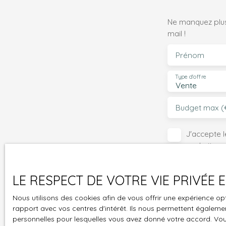
Ne manquez plus
mail !
Prénom
Type d'offre
Vente
Budget max (
J'accepte 
souhaitez 
pouvez vou
prévu par l
LE RESPECT DE VOTRE VIE PRIVÉE
www.bloctel
Nous utilisons des cookies afin de vous offrir une expérience 
Société Wor
rapport avec vos centres d'intérêt. Ils nous permettent également
personnelles pour lesquelles vous avez donné votre accord. Vous