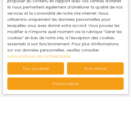
proposer du contenu en rapport avec vos centres d'intérêt.
Ils nous permettent également d'améliorer la qualité de nos
services et la convivialité de notre site internet. Nous
utiliserons uniquement les données personnelles pour
Emilie Mousset
lesquelles vous avez donné votre accord. Vous pouvez les
modifier à n'importe quel moment via la rubrique ″Gérer les
Agent Commercial
cookies″ en bas de notre site, à l'exception des cookies
essentiels à son fonctionnement. Pour plus d'informations
+33 2 52 50 00 27
sur vos données personnelles, veuillez consulter
notre politique de confidentialité
.
Envoyer un e-mail
Tout accepter
Tout refuser
Personnaliser