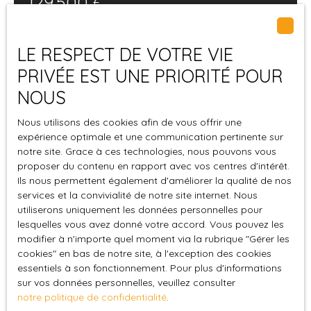
129 500
€
facade entrée priciplale
une visite s'impose, bon investissement locatif.
agence immo-maispasque - 14 rue des halles
72120 saint calais
spécial investisseur
LE RESPECT DE VOTRE VIE
PRIVÉE EST UNE PRIORITÉ POUR
366
m²
Saint-Calais 72120
NOUS
Votre nouvelle agence immobilière de Saint Calais
(immo-maispasque Perche Sarthois) vous propose
Nous utilisons des cookies afin de vous offrir une
à la vente cet ensemble immobilier. Immeuble de
expérience optimale et une communication pertinente sur
rapport en pierre de tuffeau à restaurer, spécial
notre site. Grace à ces technologies, nous pouvons vous
investisseur, défiscalisation importante. Au rez-de-
proposer du contenu en rapport avec vos centres d'intérêt.
chaussée, vous trouverez un grand local
Ils nous permettent également d'améliorer la qualité de nos
services et la convivialité de notre site internet. Nous
commercial avec de grandes vitrines sur deux rues,
Coup de cœur
utiliserons uniquement les données personnelles pour
un bureau et une réserve. Au premier étage un
lesquelles vous avez donné votre accord. Vous pouvez les
appartement N°1 qui dispose actuellement, d’une
modifier à n'importe quel moment via la rubrique ″Gérer les
cuisine, d'un salon, de deux chambres et d'une salle
cookies″ en bas de notre site, à l'exception des cookies
d’eau /WC. Toujours au premier étage un
essentiels à son fonctionnement. Pour plus d'informations
appartement N°2 qui comporte une chambre, un
sur vos données personnelles, veuillez consulter
salon, une cuisine, un WC et une salle de bain. Au
notre politique de confidentialité
.
dernier étage, combles aménageables. Immeuble à