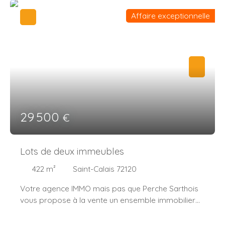
Affaire exceptionnelle
29 500
€
Lots de deux immeubles
422
m²
Saint-Calais 72120
Votre agence IMMO mais pas que Perche Sarthois
vous propose à la vente un ensemble immobilier
de 422 M² à fort potentiel, idéal pour un investisseur
ou un projet de réhabilitation. Situé en plein cœur