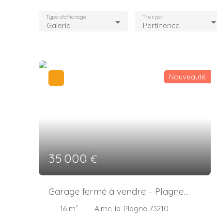
Type d'affichage
Trier par
Galerie
Pertinence
Nouveauté
35 000
€
Garage fermé à vendre – Plagne
Montalbert
16
m²
Aime-la-Plagne 73210