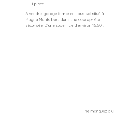
1
place
À vendre, garage fermé en sous-sol situé à
Plagne Montalbert, dans une copropriété
sécurisée. D'une superficie d'environ 15,50
m², ce garage est idéal pour stationner un
véhicule en toute sécurité ou disposer d'un
espace de stockage supplémentaire. Les
atouts : Garage ferméEn sous-solAccès
sécuriséEnviron 15,50 m²Libre de toute
occupationFacile d'accèsLe stationnement
étant particulièrement recherché en station,
ce garage représente une excellente
opportunité. Honoraires à la charge du
vendeur. Pour tout renseignement
complémentaire ou organiser une visite,
contacté Eléonore Ficarelli.
Ne manquez plus