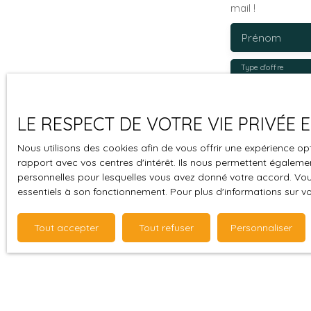
mail !
Prénom
Type d'offre
Vente
Budget max (
LE RESPECT DE VOTRE VIE PRIVÉE
J'accepte 
Nous utilisons des cookies afin de vous offrir une expérience 
souhaitez 
rapport avec vos centres d'intérêt. Ils nous permettent également
personnelles pour lesquelles vous avez donné votre accord. Vous
pouvez vou
essentiels à son fonctionnement. Pour plus d'informations sur v
prévu par l
www.bloctel
Tout accepter
Tout refuser
Personnaliser
Société Wor
Pour en sav
politique d