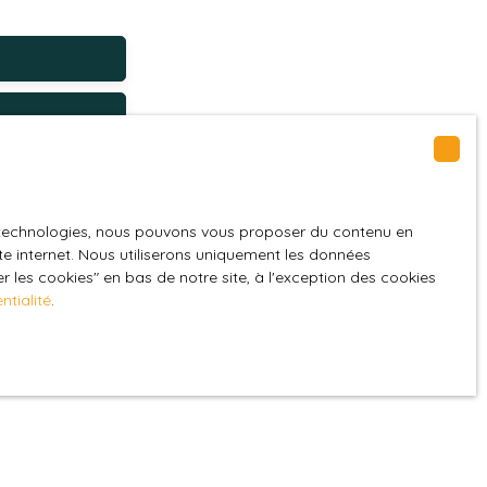
GPD. Si vous ne
es technologies, nous pouvons vous proposer du contenu en
ique, vous
ite internet. Nous utiliserons uniquement les données
 les cookies″ en bas de notre site, à l'exception des cookies
 téléphonique,
ntialité
.
z consulter notre