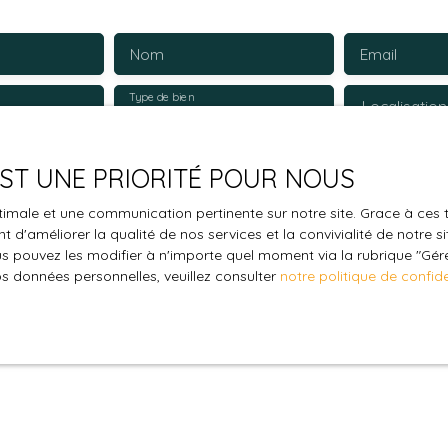
Nom
Email
Type de bien
Localisation
Stationnement
€)
Surface min (m²)
 EST UNE PRIORITÉ POUR NOUS
le traitement de mes données personnelles conformément au R
optimale et une communication pertinente sur notre site. Grace à c
pas faire l'objet de prospection commerciale par voie téléphon
 d'améliorer la qualité de nos services et la convivialité de notre s
 pouvez les modifier à n'importe quel moment via la rubrique ″Gérer
s inscrire gratuitement sur la liste d'opposition au démarchage
os données personnelles, veuillez consulter
notre politique de confide
'article L223-1 du code de la consommation, sur le site Internet
.gouv.fr ou par courrier adressé à :
ldline, Service Bloctel, CS 61311, 41013 BLOIS CEDEX.
oir plus sur le traitement de vos données personnelles, veuille
e confidentialité
.