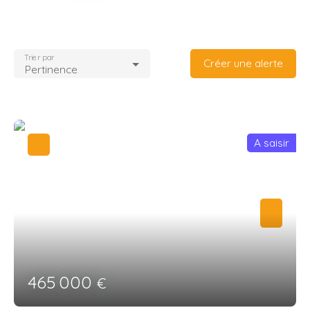
Trier par
Créer une alerte
Pertinence
A saisir
465 000
€