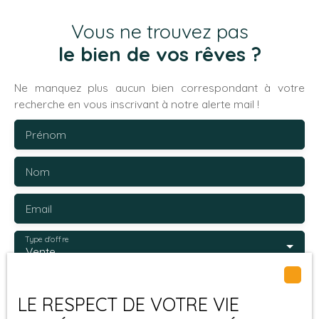
un confort optimal au quotidien. La cuisine,
Vous ne trouvez pas
indépendante et aménagée, constitue un atout
pratique au quotidien. À l’extérieur, vous profiterez
le bien de vos rêves ?
d’un agréable jardin de 798 m², comprenant un
terrain de pétanque, une dalle de béton idéale pour
Ne manquez plus aucun bien correspondant à votre
y installer une piscine autoportante, ainsi qu’une
recherche en vous inscrivant à notre alerte mail !
terrasse équipée d’une pergola pour vos moments
de détente en plein air.
Prénom
Nom
Email
Type d'offre
Vente
Type de bien
Maison
LE RESPECT DE VOTRE VIE
Localisation