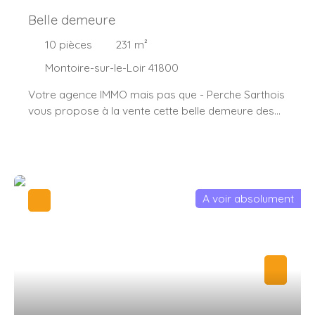
Belle demeure
10
pièces
231
m²
Montoire-sur-le-Loir 41800
Votre agence IMMO mais pas que - Perche Sarthois
vous propose à la vente cette belle demeure des
années 1975. D'une superficie de 231 m² vous
trouverez : Au rez-de-chaussée : une spacieuse
entrée, couloir avec rangement, 4 chambres dont
une suite parentale, un dressing, un grand salon-
séjour avec cheminée, une cuisine indépendante et
A voir absolument
son office, une véranda, une salle de bain avec WC,
WC séparés. A l'étage : 2 chambres avec chacune
leurs placards, un grenier aménageable. Au sous-
sol : 1 chambre, une salle d'eau avec WC, 2 belles
pièces à aménager, une buanderie, un atelier, un
local technique et un grand garage de 55 m². Le
Tout sur un terrain de 1546 m² arboré et verdoyant.