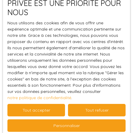
PRIVÉE EST UNE PRIORITÉ POUR
Montoire-sur-le-Loir (41800)
NOUS
Budget max (€)
Nous utilisons des cookies afin de vous offrir une
expérience optimale et une communication pertinente sur
Surface min (m²)
notre site. Grace à ces technologies, nous pouvons vous
proposer du contenu en rapport avec vos centres d'intérêt.
Pièces min
Ils nous permettent également d'améliorer la qualité de nos
services et la convivialité de notre site internet. Nous
utiliserons uniquement les données personnelles pour
J'accepte le traitement de mes données
lesquelles vous avez donné votre accord. Vous pouvez les
personnelles conformément au RGPD. Si vous ne
modifier à n'importe quel moment via la rubrique ″Gérer les
souhaitez pas faire l'objet de prospection
cookies″ en bas de notre site, à l'exception des cookies
commerciale par voie téléphonique, vous pouvez
essentiels à son fonctionnement. Pour plus d'informations
vous inscrire gratuitement sur la liste d'opposition
sur vos données personnelles, veuillez consulter
au démarchage téléphonique, prévu par l'article
notre politique de confidentialité
.
L223-1 du code de la consommation, sur le site
Internet www.bloctel.gouv.fr ou par courrier
Tout accepter
Tout refuser
adressé à :
Personnaliser
Société Worldline, Service Bloctel, CS 61311, 41013