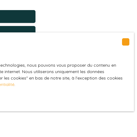
Épeigné-sur-Dême (37370)
GPD. Si vous ne
es technologies, nous pouvons vous proposer du contenu en
ique, vous
ite internet. Nous utiliserons uniquement les données
 les cookies″ en bas de notre site, à l'exception des cookies
 téléphonique,
ntialité
.
z consulter notre