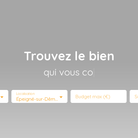
Trouvez le bien
qui vous correspon
|
Localisation
Budget max (€)
S
Épeigné-sur-Dême (37370)