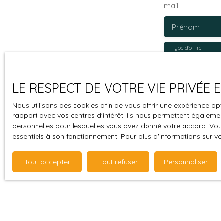
mail !
La maison est raccordée au tout-à-l’égout
et ne nécessite aucun travaux : vous n’avez
Prénom
plus qu’à vous installer.
Type d'offre
Vente
Budget max (
LE RESPECT DE VOTRE VIE PRIVÉE
J'accepte 
Nous utilisons des cookies afin de vous offrir une expérience 
souhaitez 
rapport avec vos centres d'intérêt. Ils nous permettent également
personnelles pour lesquelles vous avez donné votre accord. Vous
pouvez vou
essentiels à son fonctionnement. Pour plus d'informations sur v
prévu par l
www.bloctel
Tout accepter
Tout refuser
Personnaliser
Société Wor
Pour en sav
politique d