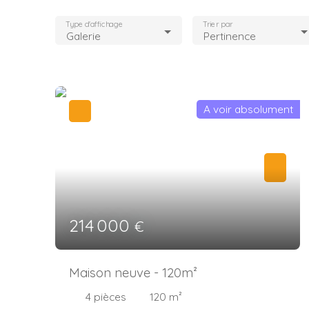
Type d'affichage
Trier par
Galerie
Pertinence
A voir absolument
214 000
€
Maison neuve - 120m²
4
pièces
120
m²