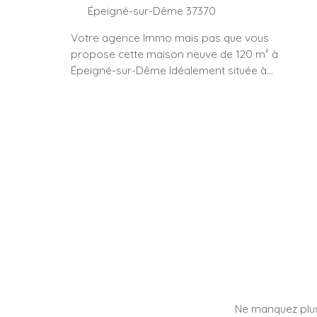
Épeigné-sur-Dême 37370
Votre agence Immo mais pas que vous
propose cette maison neuve de 120 m² à
Épeigné-sur-Dême Idéalement située à
proximité de Tours, cette maison neuve de
120 m² allie confort moderne, luminosité et
fonctionnalité, dans un environnement
calme et agréable. La maison offre de
beaux volumes baignés de lumière et est
habitable de plain-pied, répondant
parfaitement aux besoins d’une vie
quotidienne confortable. Elle est vendue
avec une cuisine aménagée et entièrement
équipée, ouverte sur une agréable pièce de
vie. À l’extérieur, vous profiterez d’une
terrasse idéale pour les beaux jours ainsi
que d’un terrain entièrement clôturé, offrant
sécurité et intimité. Un garage de 20 m²
Ne manquez plus
vient compléter les prestations de ce bien.