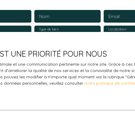
Nom
Email
Type de bien
Localisation
Maison
€)
Surface min (m²)
Pièces min
 EST UNE PRIORITÉ POUR NOUS
le traitement de mes données personnelles conformément au R
optimale et une communication pertinente sur notre site. Grace à c
pas faire l'objet de prospection commerciale par voie téléphon
 d'améliorer la qualité de nos services et la convivialité de notre s
 pouvez les modifier à n'importe quel moment via la rubrique ″Gérer
s inscrire gratuitement sur la liste d'opposition au démarchage
os données personnelles, veuillez consulter
notre politique de confide
'article L223-1 du code de la consommation, sur le site Internet
.gouv.fr ou par courrier adressé à :
ldline, Service Bloctel, CS 61311, 41013 BLOIS CEDEX.
oir plus sur le traitement de vos données personnelles, veuille
e confidentialité
.