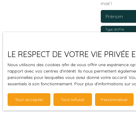
mail !
Prénom
Type d'offre
Vente
Budget max (
LE RESPECT DE VOTRE VIE PRIVÉE
J'accepte 
Nous utilisons des cookies afin de vous offrir une expérience 
souhaitez 
rapport avec vos centres d'intérêt. Ils nous permettent également
personnelles pour lesquelles vous avez donné votre accord. Vous
pouvez vou
essentiels à son fonctionnement. Pour plus d'informations sur v
prévu par l
www.bloctel
Tout accepter
Tout refuser
Personnaliser
Société Wor
Pour en sav
politique d