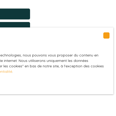
Bueil-en-Touraine (37370)
GPD. Si vous ne
es technologies, nous pouvons vous proposer du contenu en
ique, vous
ite internet. Nous utiliserons uniquement les données
 les cookies″ en bas de notre site, à l'exception des cookies
 téléphonique,
ntialité
.
z consulter notre