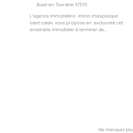
Bueil-en-Touraine 37370
L'agence immobilière- immo-maispasque
saint calais. vous propose en exclusivité cet
ensemble immobilier à terminer de
restaurer énorme potentiel sur 75500 m²
de prairie attenante au bien. Deux
bâtiments en pierre. le premier sur une
surface au sol de 130 M² environ plus un
comble aménageable de la même surface.
un deuxième bâtiment de 110 M² au sol. vous
disposerez d'un mobil home en attendant
de faire les travaux dans les bâtiments. un
cabanon en bois servira d'abri pour vos
chevaux , poney , âne etc.. un poulailler pour
vos poules. Réaliser votre projet dans cet
environnement bucolique. chevaux, élevage,
pension, terre agricole,
Ne manquez plus