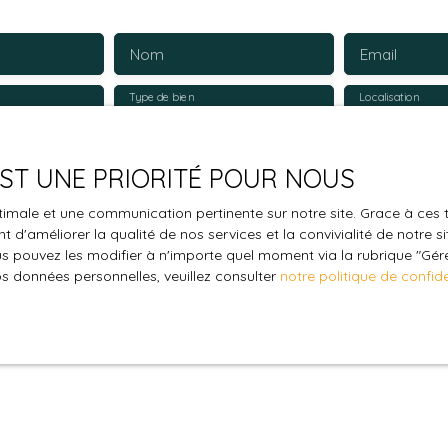
Nom
Email
Type de bien
Localisation
Maison
€)
Surface min (m²)
Pièces min
 EST UNE PRIORITÉ POUR NOUS
le traitement de mes données personnelles conformément au R
optimale et une communication pertinente sur notre site. Grace à c
pas faire l'objet de prospection commerciale par voie téléphon
 d'améliorer la qualité de nos services et la convivialité de notre s
 pouvez les modifier à n'importe quel moment via la rubrique ″Gérer
s inscrire gratuitement sur la liste d'opposition au démarchage
os données personnelles, veuillez consulter
notre politique de confide
'article L223-1 du code de la consommation, sur le site Internet
.gouv.fr ou par courrier adressé à :
ldline, Service Bloctel, CS 61311, 41013 BLOIS CEDEX.
oir plus sur le traitement de vos données personnelles, veuille
e confidentialité
.