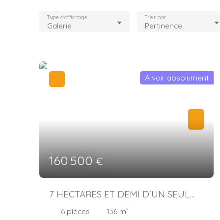
Type d'affichage
Trier par
Galerie
Pertinence
A voir absolument
160 500
€
7 HECTARES ET DEMI D'UN SEUL
TENANT
6
pièces
136
m²