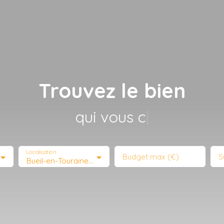
Trouvez le bien
qui vous corresp
|
Localisation
Budget max (€)
S
Bueil-en-Touraine (37370)