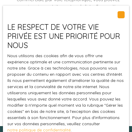
vous inscrire gratuitement sur la liste d'opposition
au démarchage téléphonique, prévu par l'article
L223-1 du code de la consommation, sur le site
LE RESPECT DE VOTRE VIE
Internet www.bloctel.gouv.fr ou par courrier
adressé à :
PRIVÉE EST UNE PRIORITÉ POUR
NOUS
Société Worldline, Service Bloctel, CS 61311, 41013
BLOIS CEDEX.
Nous utilisons des cookies afin de vous offrir une
expérience optimale et une communication pertinente sur
Pour en savoir plus sur le traitement de vos
notre site. Grace à ces technologies, nous pouvons vous
données personnelles, veuillez consulter notre
proposer du contenu en rapport avec vos centres d'intérêt.
politique de confidentialité
.
Ils nous permettent également d'améliorer la qualité de nos
services et la convivialité de notre site internet. Nous
utiliserons uniquement les données personnelles pour
Recevoir des annonces
lesquelles vous avez donné votre accord. Vous pouvez les
modifier à n'importe quel moment via la rubrique ″Gérer les
cookies″ en bas de notre site, à l'exception des cookies
essentiels à son fonctionnement. Pour plus d'informations
sur vos données personnelles, veuillez consulter
notre politique de confidentialité
.