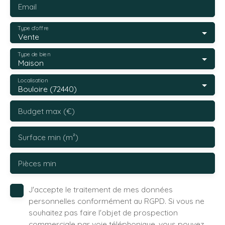
Email
Type d'offre
Vente
Type de bien
Maison
Localisation
Bouloire (72440)
Budget max (€)
Surface min (m²)
Pièces min
J'accepte le traitement de mes données
personnelles conformément au RGPD. Si vous ne
souhaitez pas faire l'objet de prospection
commerciale par voie téléphonique, vous pouvez