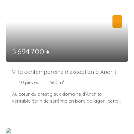
3 694 700
€
Villa contemporaine d’exception à Anahita
– Luxe, intimité et art de vivre tropical
10
pièces
680
m²
Au cœur du prestigieux domaine d’Anahita,
véritable écrin de sérénité en bord de lagon, cette
villa contemporaine incarne un art de vivre rare
élégance, confort absolu et douceur tropicale.
Nichée sur un terrain paysager de 2 342 m², au sein
d’un domaine résidentiel-spa de 213 hectares, elle