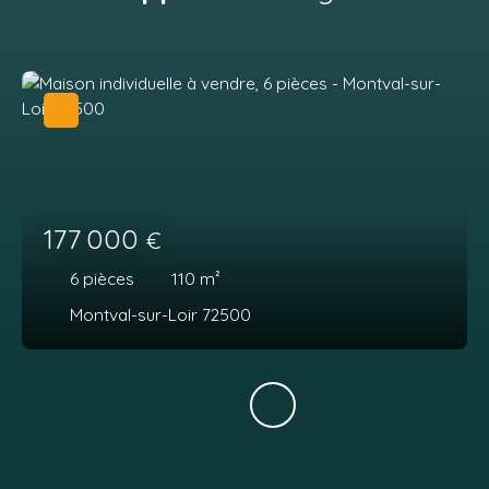
177 000
€
6
pièces
110
m²
Montval-sur-Loir 72500