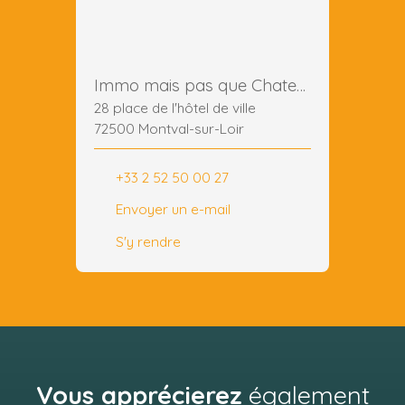
Immo mais pas que Chateau du loir
28 place de l'hôtel de ville
72500 Montval-sur-Loir
+33 2 52 50 00 27
Envoyer un e-mail
S'y rendre
Vous apprécierez
également