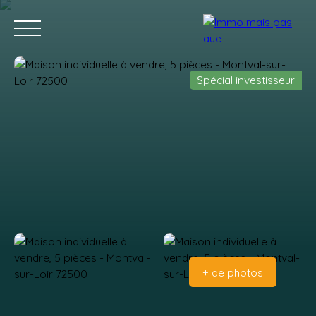
Spécial investisseur
Accueil
Acheter
Vendre
Contact
Estimation
+ de photos