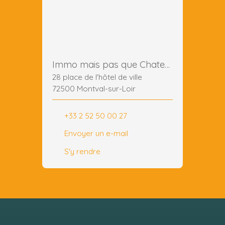
Immo mais pas que Chateau du loir
28 place de l'hôtel de ville
72500 Montval-sur-Loir
+33 2 52 50 00 27
Envoyer un e-mail
S'y rendre