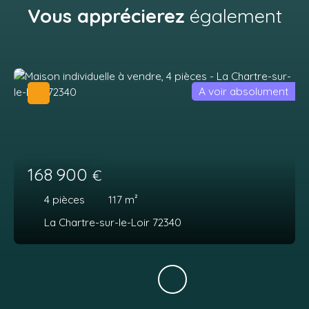
Vous apprécierez
également
A voir absolument
168 900
€
4
pièces
117
m²
La Chartre-sur-le-Loir 72340