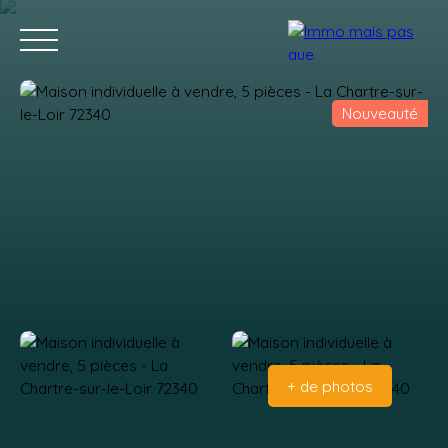
Nouveauté
Accueil
Acheter
Vendre
Contact
Estimation
+ de photos