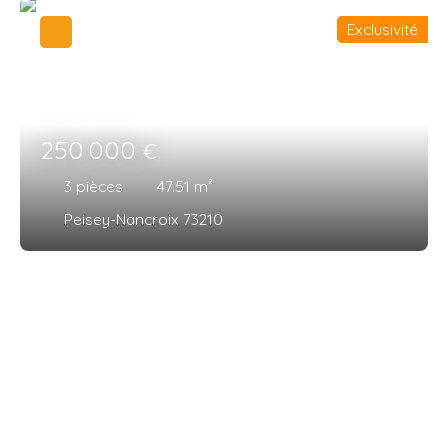
Exclusivité
250 000
€
3
pièces
47.51
m²
Peisey-Nancroix 73210