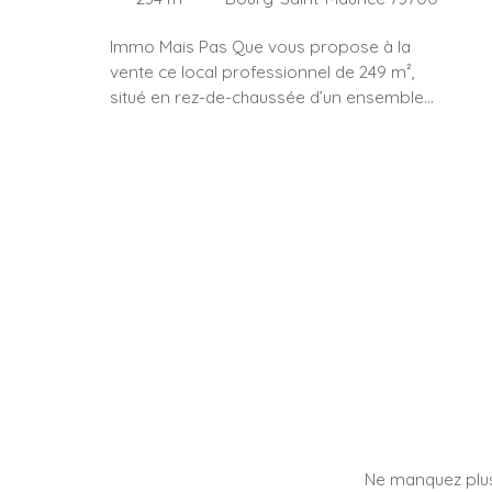
Immo Mais Pas Que vous propose à la
vente ce local professionnel de 249 m²,
situé en rez-de-chaussée d’un ensemble
récent, au cœur du principal pôle
économique de Bourg-Saint-Maurice. Le
local bénéficie d’une organisation
particulièrement rationnelle et
immédiatement exploitable. L’entrée
s’ouvre sur un espace d’accueil avec salle
d’attente, prolongé par une circulation
centrale desservant une grande salle de
réunion vitrée. L’ensemble s’articule autour
de six bureaux indépendants et d’un vaste
open space en fond de plateau. Une cuisine
aménagée, un local technique équipé d’une
baie de brassage ainsi que des sanitaires
complètent cet ensemble, offrant des
conditions de travail confortables et
Ne manquez plus