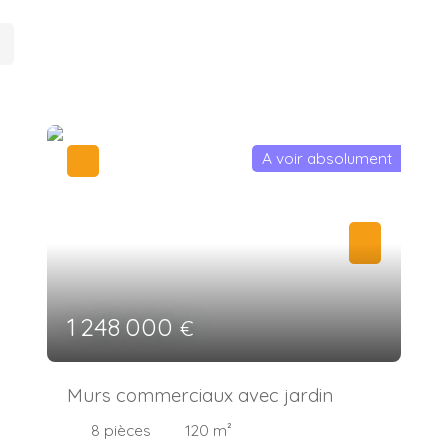
A voir absolument
1 248 000
€
Murs commerciaux avec jardin
8
pièces
120
m²