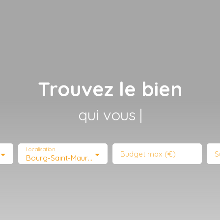
Trouvez le bien
qui vous corres
|
Localisation
Budget max (€)
S
Bourg-Saint-Maurice (73700)