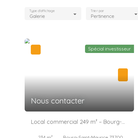
Type d'affichage
Trier par
Galerie
Pertinence
Spécial investisseur
Nous contacter
Local commercial 249 m² – Bourg-
Saint-Maurice
234
m²
Bourg-Saint-Maurice 73700