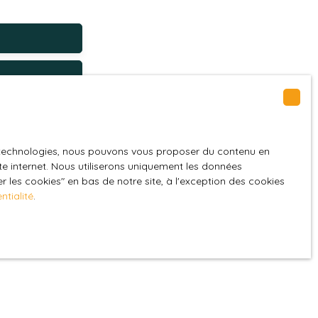
Bourg-Saint-Maurice (73700)
GPD. Si vous ne
es technologies, nous pouvons vous proposer du contenu en
ique, vous
ite internet. Nous utiliserons uniquement les données
 les cookies″ en bas de notre site, à l'exception des cookies
 téléphonique,
ntialité
.
z consulter notre