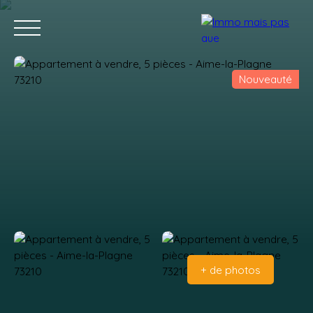
Nouveauté
Accueil
Acheter
Vendre
Contact
Estimation
+ de photos