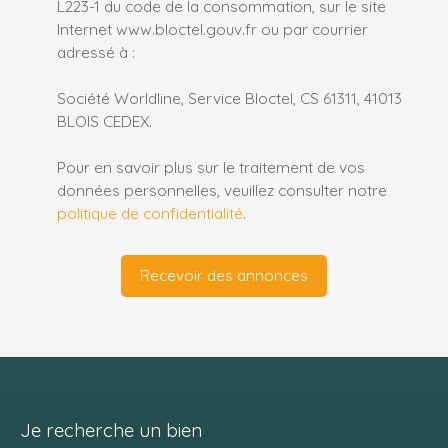
L223-1 du code de la consommation, sur le site
Internet www.bloctel.gouv.fr ou par courrier
adressé à :
Société Worldline, Service Bloctel, CS 61311, 41013
BLOIS CEDEX.
Pour en savoir plus sur le traitement de vos
données personnelles, veuillez consulter notre
politique de confidentialité
.
Recevoir des annonces
Je recherche un bien