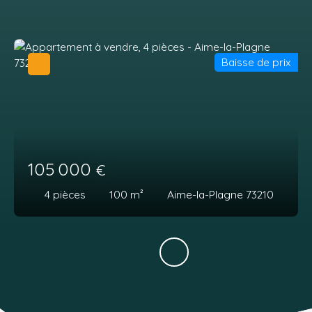
Baisse de prix
105 000
€
4
pièces
100
m²
Aime-la-Plagne 73210