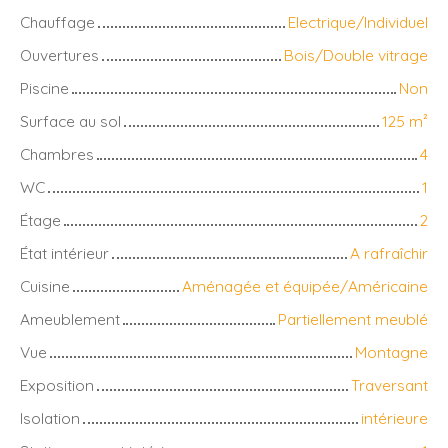
Chauffage
Electrique/Individuel
Ouvertures
Bois/Double vitrage
Piscine
Non
Surface au sol
125
m²
Chambres
4
WC
1
Étage
2
État intérieur
A rafraîchir
Cuisine
Aménagée et équipée/Américaine
Ameublement
Partiellement meublé
Vue
Montagne
Exposition
Traversant
Isolation
intérieure