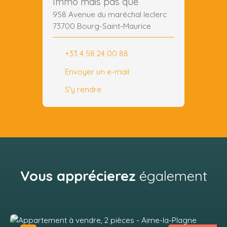
Immo mais pas que
958 Avenue du maréchal leclerc
73700 Bourg-Saint-Maurice
+33 4 58 24 00 88
Envoyer un e-mail
S'y rendre
Vous apprécierez
également