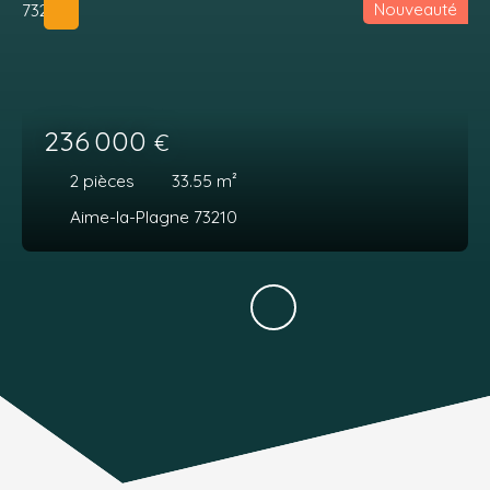
Nouveauté
236 000
€
2
pièces
33.55
m²
Aime-la-Plagne 73210