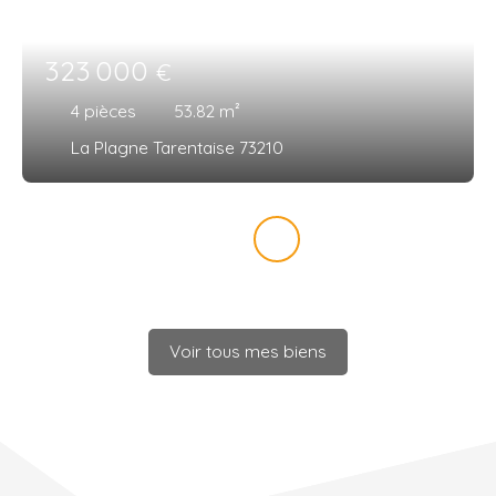
323 000
€
4
pièces
53.82
m²
La Plagne Tarentaise 73210
Voir tous mes biens