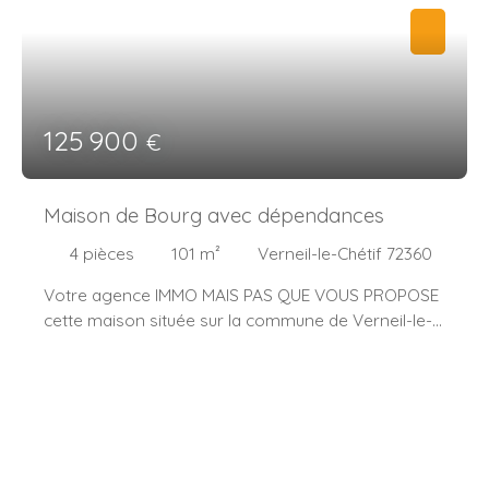
125 900
€
Maison de Bourg avec dépendances
4
pièces
101
m²
Verneil-le-Chétif 72360
Votre agence IMMO MAIS PAS QUE VOUS PROPOSE
cette maison située sur la commune de Verneil-le-
Chétif, offrant un cadre de vie agréable et sans vis-
à-vis. Implantée sur un terrain de 616 m², cette
maison est habitable immédiatement et conforme
à la location, ce qui en fait une opportunité idéale
pour un investissement locatif ou une résidence
principale. Elle se compose de trois chambres, dont