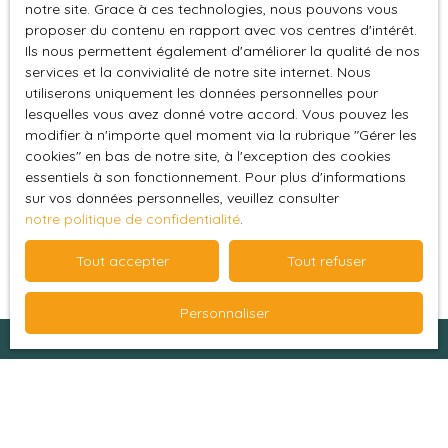
adressé à :
notre site. Grace à ces technologies, nous pouvons vous
proposer du contenu en rapport avec vos centres d'intérêt.
Société Worldline, Service Bloctel, CS 61311, 41013
Ils nous permettent également d'améliorer la qualité de nos
services et la convivialité de notre site internet. Nous
BLOIS CEDEX.
utiliserons uniquement les données personnelles pour
lesquelles vous avez donné votre accord. Vous pouvez les
Pour en savoir plus sur le traitement de vos
modifier à n'importe quel moment via la rubrique ″Gérer les
données personnelles, veuillez consulter notre
cookies″ en bas de notre site, à l'exception des cookies
politique de confidentialité
.
essentiels à son fonctionnement. Pour plus d'informations
sur vos données personnelles, veuillez consulter
notre politique de confidentialité
.
Recevoir des annonces
Tout accepter
Tout refuser
Personnaliser
Je recherche un bien
Vente appartement Aime-la-Plagne (73210)