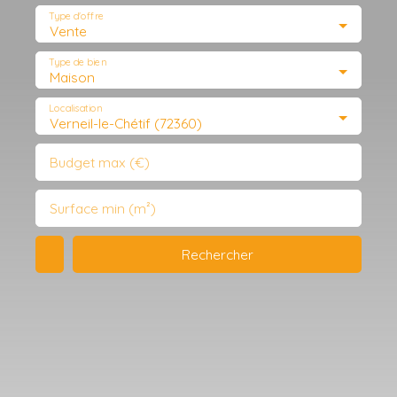
Type d'offre
Vente
Type de bien
Maison
Localisation
Verneil-le-Chétif (72360)
Budget max (€)
Surface min (m²)
Rechercher