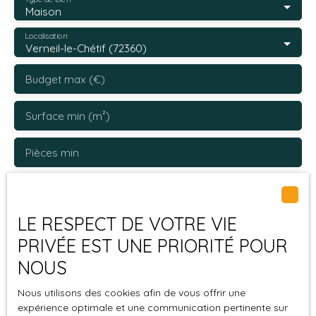
Maison
Localisation
Verneil-le-Chétif (72360)
Budget max (€)
Surface min (m²)
Pièces min
J'accepte le traitement de mes données
personnelles conformément au RGPD. Si vous ne
LE RESPECT DE VOTRE VIE
souhaitez pas faire l'objet de prospection
commerciale par voie téléphonique, vous pouvez
PRIVÉE EST UNE PRIORITÉ POUR
vous inscrire gratuitement sur la liste d'opposition
NOUS
au démarchage téléphonique, prévu par l'article
L223-1 du code de la consommation, sur le site
Nous utilisons des cookies afin de vous offrir une
Internet www.bloctel.gouv.fr ou par courrier
expérience optimale et une communication pertinente sur