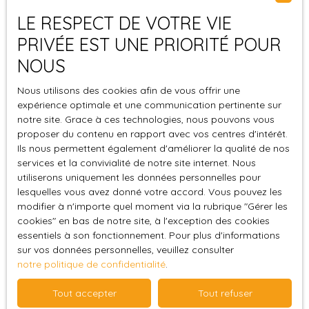
usage de stockage. Le potentiel locatif est réel,
located above the resort of Plagne Montalbert, at
LE RESPECT DE VOTRE VIE
notamment pour des locations saisonnières, grâce
an altitude of 1500 metres and 500 metres from
à sa localisation proche des commodités et des
PRIVÉE EST UNE PRIORITÉ POUR
the ski slopes and hiking trails. It is linked to the
stations de ski. Quelques travaux de
Paradiski ski area and 2 minutes from the shops by
NOUS
rafraîchissement permettront de maximiser la
car. The views are exceptional and the setting
Vous ne trouvez pas
rentabilité du bien. Une belle opportunité à ne pas
Nous utilisons des cookies afin de vous offrir une
bucolic. This 2008 chalet is built over 3 levels and
manquer pour les investisseurs ou les familles en
le bien de vos rêves ?
expérience optimale et une communication pertinente sur
comprises: Ground floor: Entrance hall with large
quête d’espace dans un secteur recherché.
notre site. Grace à ces technologies, nous pouvons vous
living room and open-plan kitchen with wood-
Contactez-nous dès maintenant pour organiser
proposer du contenu en rapport avec vos centres d'intérêt.
burning stove, large terrace with panoramic views
Ne manquez plus aucun bien correspondant à votre
une visite !
Ils nous permettent également d'améliorer la qualité de nos
of the mountain range, garage with boot dryer.
recherche en vous inscrivant à notre alerte mail !
services et la convivialité de notre site internet. Nous
Ground floor (R-1): Three bedrooms, one of which
utiliserons uniquement les données personnelles pour
Prénom
is a master bedroom, a shower room, a separate
lesquelles vous avez donné votre accord. Vous pouvez les
WC, a laundry room and a bathroom. Ground floor
modifier à n'importe quel moment via la rubrique ″Gérer les
(2): Three bedrooms, lounge area, bathroom and
cookies″ en bas de notre site, à l'exception des cookies
Nom
separate WC. A plot of around 450 m² and four
essentiels à son fonctionnement. Pour plus d'informations
sur vos données personnelles, veuillez consulter
outdoor parking spaces complete this property.
Email
notre politique de confidentialité
.
This chalet will delight mountain lovers with its top-
quality features and warm, spacious spaces,
Type d'offre
Tout accepter
Tout refuser
designed for convivial moments with friends or
Vente