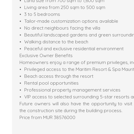
Land size from 700 sqm to 1,600 sqm
Living area from 250 sqm to 500 sqm
3 to 5 bedrooms
Tailor-made customization options available
No direct neighbours facing the villa
Beautiful landscaped gardens and green surroundi
Walking distance to the beach
Peaceful and exclusive residential environment
Exclusive Owner Benefits
Homeowners enjoy a range of premium privileges, inc
Privileged access to the Maritim Resort & Spa Mauri
Beach access through the resort
Rental pool opportunities
Professional property management services
VIP access to selected surrounding 5-star resorts an
Future owners will also have the opportunity to visit
the construction site during the building process.
Price from MUR 38576000