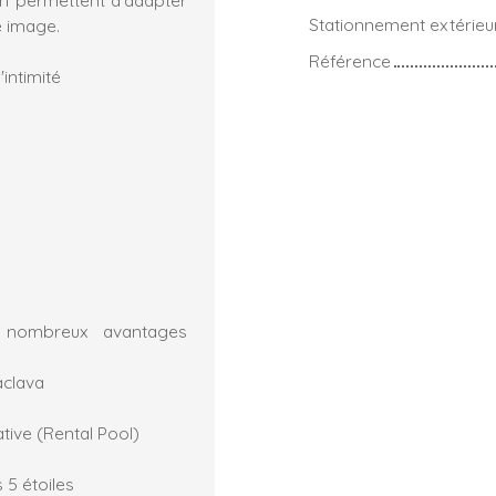
Stationnement extérieu
e image.
Référence
intimité
e nombreux avantages
aclava
tive (Rental Pool)
 5 étoiles