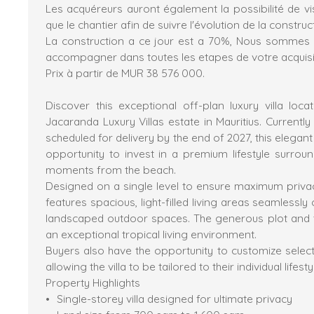
Les acquéreurs auront également la possibilité de visi
que le chantier afin de suivre l'évolution de la construc
La construction a ce jour est a 70%, Nous sommes la
accompagner dans toutes les etapes de votre acquisi
Prix à partir de MUR 38 576 000.
Discover this exceptional off-plan luxury villa loca
Jacaranda Luxury Villas estate in Mauritius. Currentl
scheduled for delivery by the end of 2027, this elegan
opportunity to invest in a premium lifestyle surrou
moments from the beach.
Designed on a single level to ensure maximum privacy
features spacious, light-filled living areas seamlessly
landscaped outdoor spaces. The generous plot and t
an exceptional tropical living environment.
Buyers also have the opportunity to customize select
allowing the villa to be tailored to their individual life
Property Highlights
Single-storey villa designed for ultimate privacy