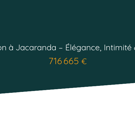
ion à Jacaranda – Élégance, Intimité 
716 665
€