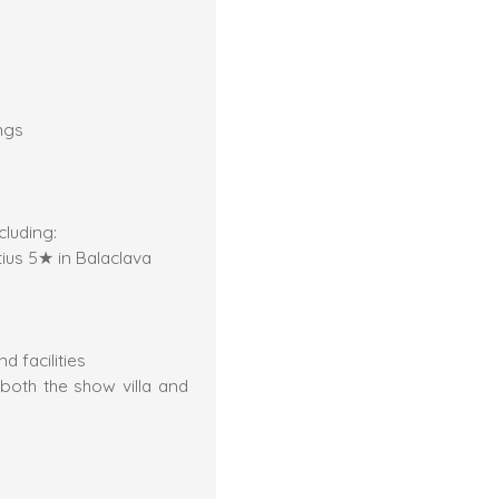
ngs
luding:
tius 5★ in Balaclava
d facilities
 both the show villa and