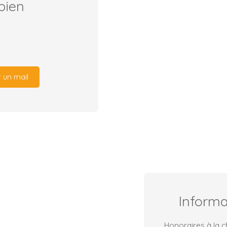
bien
 un mail
Inform
Honoraires à la 