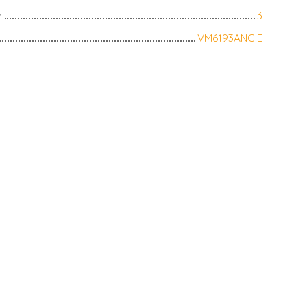
r
3
VM6193ANGIE