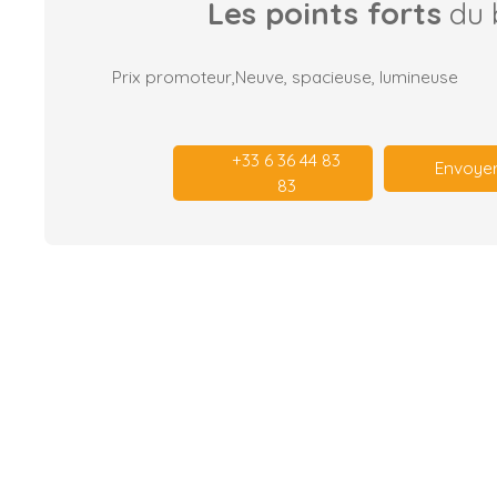
Les points forts
du 
Prix promoteur,Neuve, spacieuse, lumineuse
+33 6 36 44 83
Envoyer
83