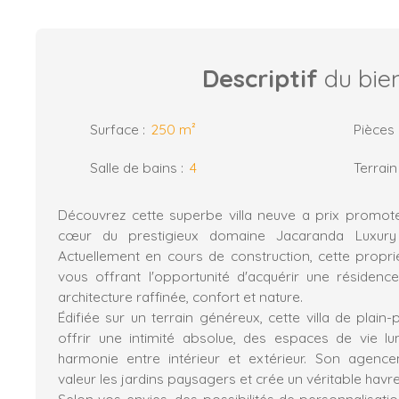
Descriptif
du bie
Surface
:
250
m²
Pièces
Salle de bains
:
4
Terrain
Découvrez cette superbe villa neuve a prix promot
cœur du prestigieux domaine Jacaranda Luxury Vi
Actuellement en cours de construction, cette proprié
vous offrant l'opportunité d'acquérir une résidenc
architecture raffinée, confort et nature.
Édifiée sur un terrain généreux, cette villa de plai
offrir une intimité absolue, des espaces de vie l
harmonie entre intérieur et extérieur. Son agen
valeur les jardins paysagers et crée un véritable havre
Selon vos envies, des possibilités de personnalisati