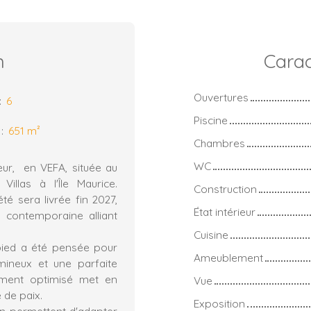
n
Carac
Ouvertures
:
6
Piscine
:
651
m²
Chambres
WC
eur, en VEFA, située au
llas à l'Île Maurice.
Construction
té sera livrée fin 2027,
État intérieur
e contemporaine alliant
Cuisine
n-pied a été pensée pour
Ameublement
umineux et une parfaite
cement optimisé met en
Vue
 de paix.
Exposition
on permettent d'adapter