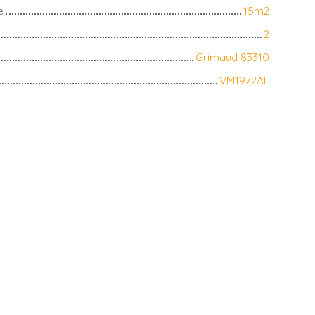
e
15m2
2
Grimaud 83310
VM1972AL