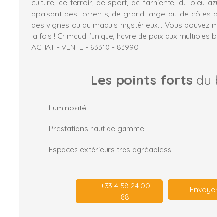
culture, de terroir, de sport, de farniente, du bleu a
apaisant des torrents, de grand large ou de côtes a
des vignes ou du maquis mystérieux… Vous pouvez m
la fois ! Grimaud l’unique, havre de paix aux multiples 
ACHAT - VENTE - 83310 - 83990
Les points forts
du 
Luminosité
Prestations haut de gamme
Espaces extérieurs très agréabless
+33 4 58 24 00
Envoyer
88