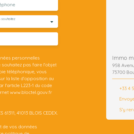
léphone
 souhaitez
Immo ma
nnées personnelles
ouhaitez pas faire l'objet
958 Avenu
ie téléphonique, vous
73700 Bou
r la liste d'opposition au
 l'article L223-1 du code
+33 4 
ernet www.bloctel.gouv.fr
Envoye
S'y re
CS 61311, 41013 BLOIS CEDEX.
ent de vos données
tre
politique de