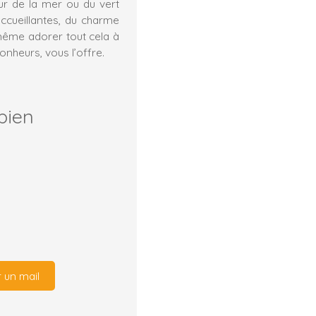
zur de la mer ou du vert
ccueillantes, du charme
ême adorer tout cela à
bonheurs, vous l’offre.
bien
 un mail