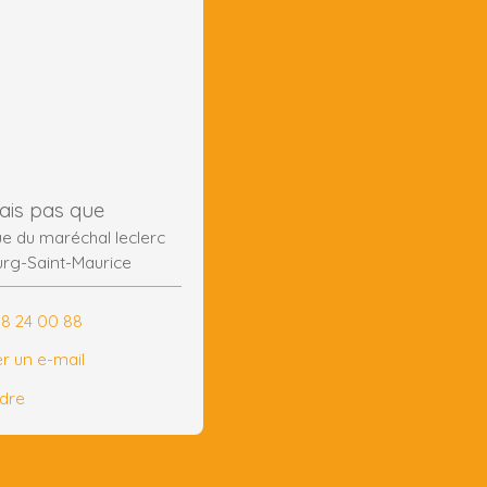
is pas que
e du maréchal leclerc
rg-Saint-Maurice
58 24 00 88
r un e-mail
ndre