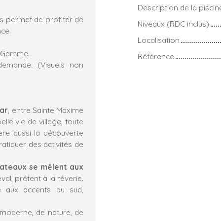
Description de la piscin
s permet de profiter de
Niveaux (RDC inclus)
ence.
Localisation
de Gamme.
Référence
 demande. (Visuels non
Var
, entre Sainte Maxime
elle vie de village, toute
ère aussi la découverte
tiquer des activités de
bateaux se mêlent aux
al, prêtent à la rêverie.
se aux accents du sud,
 moderne, de nature, de