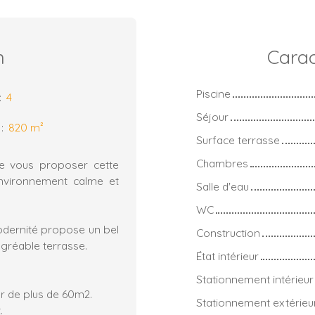
n
Carac
Piscine
:
4
Séjour
:
820
m²
Surface terrasse
Chambres
de vous proposer cette
environnement calme et
Salle d'eau
WC
modernité propose un bel
Construction
gréable terrasse.
État intérieur
Stationnement intérieur
ur de plus de 60m2.
Stationnement extérieu
t.