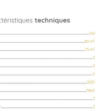
téristiques
techniques
Oui
60
m²
75
m²
3
2
2
2021
Neuf
2
r
2