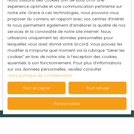
Nous utilisons des cookies afin de vous offrir une
L223-1 du code de la consommation, sur le site
expérience optimale et une communication pertinente sur
Internet www.bloctel.gouv.fr ou par courrier
notre site. Grace à ces technologies, nous pouvons vous
adressé à :
proposer du contenu en rapport avec vos centres d'intérêt.
Ils nous permettent également d'améliorer la qualité de nos
Société Worldline, Service Bloctel, CS 61311, 41013
services et la convivialité de notre site internet. Nous
BLOIS CEDEX.
utiliserons uniquement les données personnelles pour
lesquelles vous avez donné votre accord. Vous pouvez les
Pour en savoir plus sur le traitement de vos
modifier à n'importe quel moment via la rubrique ″Gérer les
cookies″ en bas de notre site, à l'exception des cookies
données personnelles, veuillez consulter notre
essentiels à son fonctionnement. Pour plus d'informations
politique de confidentialité
.
sur vos données personnelles, veuillez consulter
notre politique de confidentialité
.
Recevoir des annonces
Tout accepter
Tout refuser
Personnaliser
Je recherche un bien