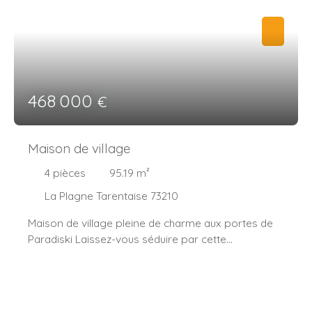
468 000
€
Maison de village
4
pièces
95.19
m²
La Plagne Tarentaise 73210
Maison de village pleine de charme aux portes de
Paradiski Laissez-vous séduire par cette
authentique maison de village, ancienne bâtisse
entièrement rénovée avec goût, offrant un cachet
unique et une atmosphère chaleureuse. Dès
l’entrée, vous découvrirez de généreux volumes,