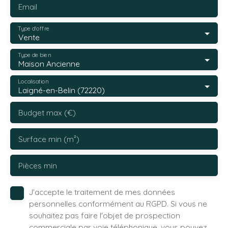
Email
Type d'offre
Vente
Type de bien
Maison Ancienne
Localisation
Laigné-en-Belin (72220)
Budget max (€)
Surface min (m²)
Pièces min
J'accepte le traitement de mes données
personnelles conformément au RGPD. Si vous ne
souhaitez pas faire l'objet de prospection
commerciale par voie téléphonique, vous pouvez