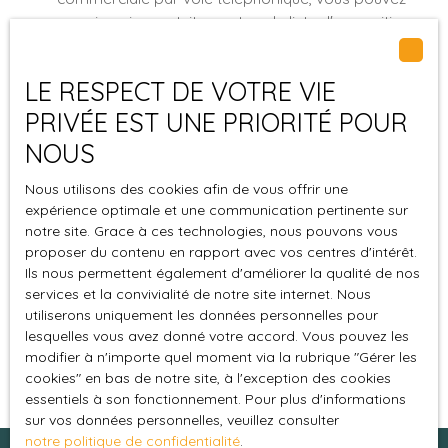
vous inscrire gratuitement sur la liste d'opposition
au démarchage téléphonique, prévu par l'article
L223-1 du code de la consommation, sur le site
LE RESPECT DE VOTRE VIE
Internet www.bloctel.gouv.fr ou par courrier
adressé à :
PRIVÉE EST UNE PRIORITÉ POUR
NOUS
Société Worldline, Service Bloctel, CS 61311, 41013
BLOIS CEDEX.
Nous utilisons des cookies afin de vous offrir une
expérience optimale et une communication pertinente sur
Pour en savoir plus sur le traitement de vos
notre site. Grace à ces technologies, nous pouvons vous
données personnelles, veuillez consulter notre
proposer du contenu en rapport avec vos centres d'intérêt.
politique de confidentialité
.
Ils nous permettent également d'améliorer la qualité de nos
services et la convivialité de notre site internet. Nous
utiliserons uniquement les données personnelles pour
Recevoir des annonces
lesquelles vous avez donné votre accord. Vous pouvez les
modifier à n'importe quel moment via la rubrique ″Gérer les
cookies″ en bas de notre site, à l'exception des cookies
essentiels à son fonctionnement. Pour plus d'informations
sur vos données personnelles, veuillez consulter
notre politique de confidentialité
.