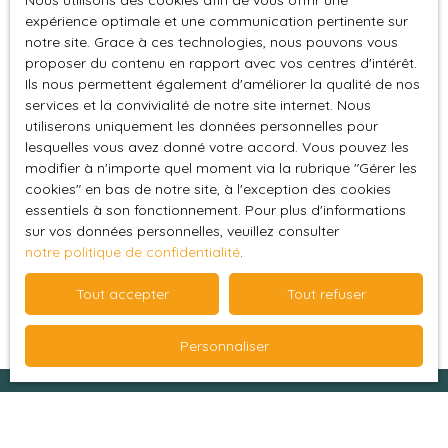
Nous utilisons des cookies afin de vous offrir une
L223-1 du code de la consommation, sur le site
expérience optimale et une communication pertinente sur
Internet www.bloctel.gouv.fr ou par courrier
notre site. Grace à ces technologies, nous pouvons vous
adressé à :
proposer du contenu en rapport avec vos centres d'intérêt.
Ils nous permettent également d'améliorer la qualité de nos
Société Worldline, Service Bloctel, CS 61311, 41013
services et la convivialité de notre site internet. Nous
BLOIS CEDEX.
utiliserons uniquement les données personnelles pour
lesquelles vous avez donné votre accord. Vous pouvez les
Pour en savoir plus sur le traitement de vos
modifier à n'importe quel moment via la rubrique ″Gérer les
cookies″ en bas de notre site, à l'exception des cookies
données personnelles, veuillez consulter notre
essentiels à son fonctionnement. Pour plus d'informations
politique de confidentialité
.
sur vos données personnelles, veuillez consulter
notre politique de confidentialité
.
Recevoir des annonces
Tout accepter
Tout refuser
Personnaliser
Je recherche un bien