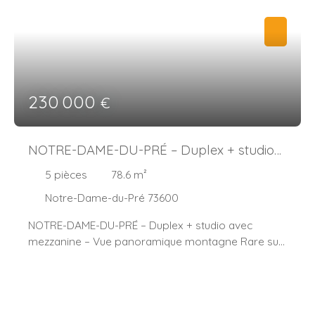
230 000
€
NOTRE-DAME-DU-PRÉ – Duplex + studio
avec mezzanine – Vue panoramique
5
pièces
78.6
m²
montagne
Notre-Dame-du-Pré 73600
NOTRE-DAME-DU-PRÉ – Duplex + studio avec
mezzanine – Vue panoramique montagne Rare sur
le secteur ! Dans un environnement calme et
privilégié, découvrez cet ensemble immobilier
actuellement réuni en un seul logement d’environ
78,60 m², offrant une vue exceptionnelle sur les